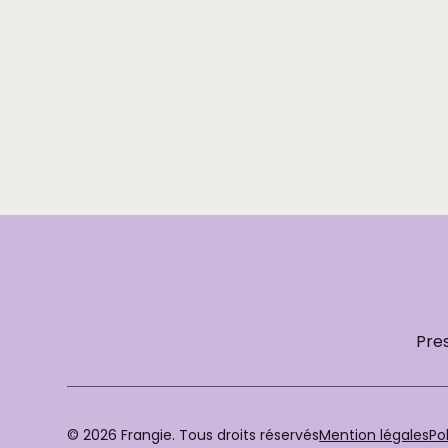
Offrir une carte cadeau
Pre
© 2026 Frangie. Tous droits réservés
Mention légales
Po