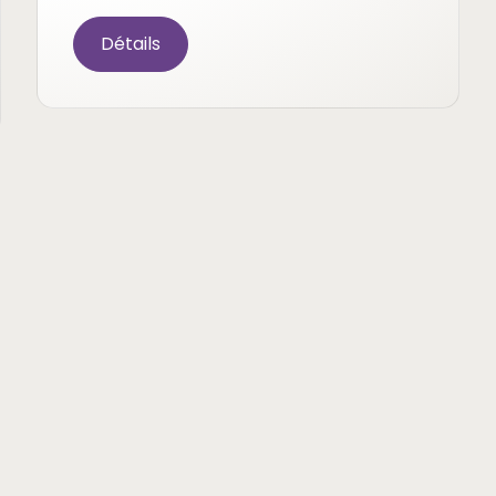
Détails
Prêtes à vo
oute et conseils
Profitez d'un appel
pour poser toutes v