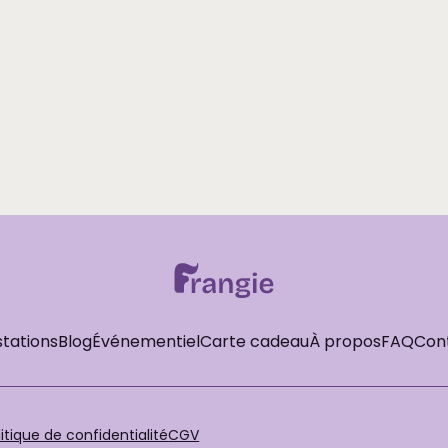
accompagnement 
Planifier mon ap
stations
Blog
Événementiel
Carte cadeau
À propos
FAQ
Con
litique de confidentialité
CGV