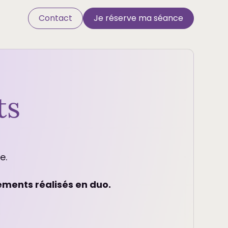
Contact
Je réserve ma séance
ts
e.
ements réalisés en duo.