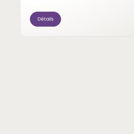
Détails
La carte cadeau
Offrir un moment unique entre douceur, éc
personnalisés
.