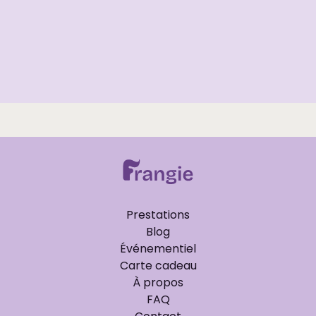
Conseil
Beauté
Guide
Visagisme : Le guide 2026 pour
sublimer chaque forme de visage
Prestations
Blog
Événementiel
Carte cadeau
À propos
FAQ