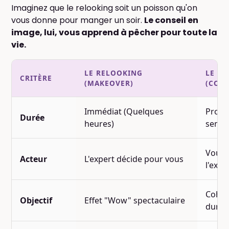
Imaginez que le relooking soit un poisson qu'on
vous donne pour manger un soir.
Le conseil en
image, lui, vous apprend à pêcher pour toute la
vie.
LE RELOOKING
LE CO
CRITÈRE
(MAKEOVER)
(COA
Immédiat (Quelques
Proce
Durée
heures)
semai
Vous 
Acteur
L'expert décide pour vous
l'expe
Cohér
Objectif
Effet "Wow" spectaculaire
durab