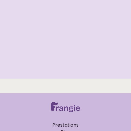
Conseil
Beauté
Guide
Visagisme : Le guide 2026 pour
sublimer chaque forme de visage
Prestations